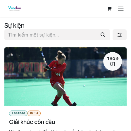
Bỏ qua để đến Nội dung
Sự kiện
THG 9
01
Thể thao
10-14
Giải khúc côn cầu