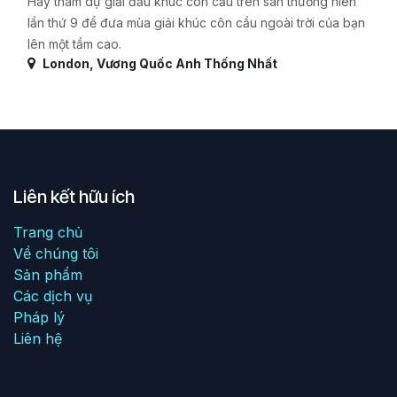
Hãy tham dự giải đấu khúc côn cầu trên sân thường niên
lần thứ 9 để đưa mùa giải khúc côn cầu ngoài trời của bạn
lên một tầm cao.
London
,
Vương Quốc Anh Thống Nhất
Liên kết hữu ích
Trang chủ
Về chúng tôi
Sản phẩm
Các dịch vụ
Pháp lý
Liên hệ